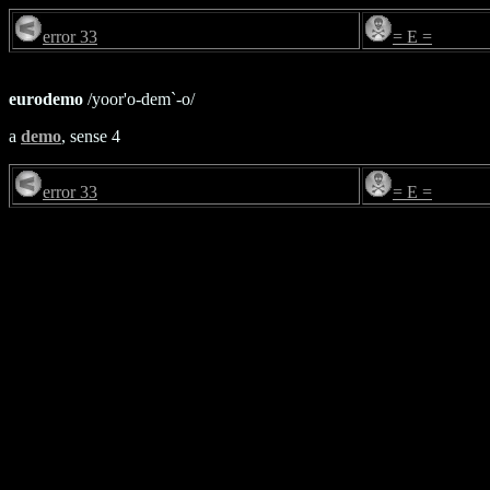
error 33
= E =
eurodemo
/yoor'o-dem`-o/
a
demo
, sense 4
error 33
= E =